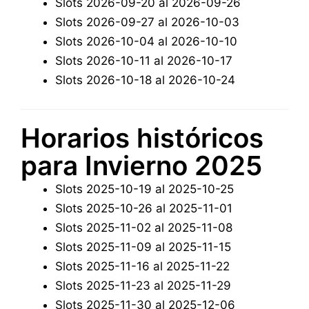
Slots 2026-09-20 al 2026-09-26
Slots 2026-09-27 al 2026-10-03
Slots 2026-10-04 al 2026-10-10
Slots 2026-10-11 al 2026-10-17
Slots 2026-10-18 al 2026-10-24
Horarios históricos
para Invierno 2025
Slots 2025-10-19 al 2025-10-25
Slots 2025-10-26 al 2025-11-01
Slots 2025-11-02 al 2025-11-08
Slots 2025-11-09 al 2025-11-15
Slots 2025-11-16 al 2025-11-22
Slots 2025-11-23 al 2025-11-29
Slots 2025-11-30 al 2025-12-06