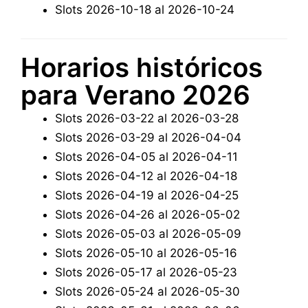
Slots 2026-10-18 al 2026-10-24
Horarios históricos
para Verano 2026
Slots 2026-03-22 al 2026-03-28
Slots 2026-03-29 al 2026-04-04
Slots 2026-04-05 al 2026-04-11
Slots 2026-04-12 al 2026-04-18
Slots 2026-04-19 al 2026-04-25
Slots 2026-04-26 al 2026-05-02
Slots 2026-05-03 al 2026-05-09
Slots 2026-05-10 al 2026-05-16
Slots 2026-05-17 al 2026-05-23
Slots 2026-05-24 al 2026-05-30