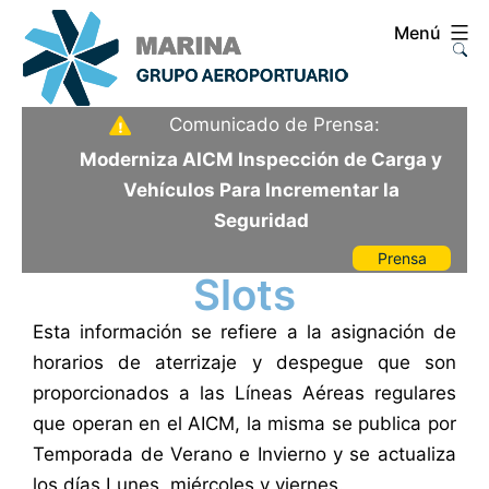
Saltar
Menú
al
contenido
Aeropuerto
Comunicado de Prensa:
Internacional
Moderniza AICM Inspección de Carga y
de
Vehículos Para Incrementar la
la
Seguridad
Ciudad
Prensa
de
Slots
México
Esta información se refiere a la asignación de
horarios de aterrizaje y despegue que son
proporcionados a las Líneas Aéreas regulares
que operan en el AICM, la misma se publica por
Temporada de Verano e Invierno y se actualiza
los días Lunes, miércoles y viernes.