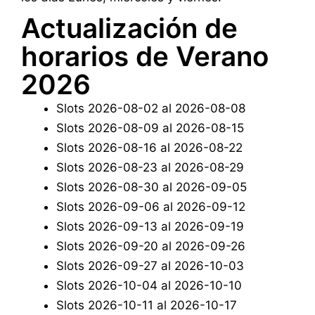
Actualización de
horarios de Verano
2026
Slots 2026-08-02 al 2026-08-08
Slots 2026-08-09 al 2026-08-15
Slots 2026-08-16 al 2026-08-22
Slots 2026-08-23 al 2026-08-29
Slots 2026-08-30 al 2026-09-05
Slots 2026-09-06 al 2026-09-12
Slots 2026-09-13 al 2026-09-19
Slots 2026-09-20 al 2026-09-26
Slots 2026-09-27 al 2026-10-03
Slots 2026-10-04 al 2026-10-10
Slots 2026-10-11 al 2026-10-17