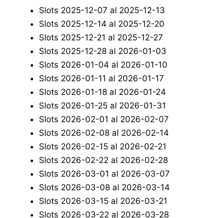
Slots 2025-12-07 al 2025-12-13
Slots 2025-12-14 al 2025-12-20
Slots 2025-12-21 al 2025-12-27
Slots 2025-12-28 al 2026-01-03
Slots 2026-01-04 al 2026-01-10
Slots 2026-01-11 al 2026-01-17
Slots 2026-01-18 al 2026-01-24
Slots 2026-01-25 al 2026-01-31
Slots 2026-02-01 al 2026-02-07
Slots 2026-02-08 al 2026-02-14
Slots 2026-02-15 al 2026-02-21
Slots 2026-02-22 al 2026-02-28
Slots 2026-03-01 al 2026-03-07
Slots 2026-03-08 al 2026-03-14
Slots 2026-03-15 al 2026-03-21
Slots 2026-03-22 al 2026-03-28