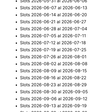
Slots 2026-05-31 al 2026-06-06
Slots 2026-06-07 al 2026-06-13
Slots 2026-06-14 al 2026-06-20
Slots 2026-06-21 al 2026-06-27
Slots 2026-06-28 al 2026-07-04
Slots 2026-07-05 al 2026-07-11
Slots 2026-07-12 al 2026-07-18
Slots 2026-07-19 al 2026-07-25
Slots 2026-07-26 al 2026-08-01
Slots 2026-08-02 al 2026-08-08
Slots 2026-08-09 al 2026-08-15
Slots 2026-08-16 al 2026-08-22
Slots 2026-08-23 al 2026-08-29
Slots 2026-08-30 al 2026-09-05
Slots 2026-09-06 al 2026-09-12
Slots 2026-09-13 al 2026-09-19