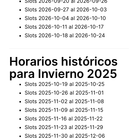
Slots 2026-09-20 al 2026-09-26
Slots 2026-09-27 al 2026-10-03
Slots 2026-10-04 al 2026-10-10
Slots 2026-10-11 al 2026-10-17
Slots 2026-10-18 al 2026-10-24
Horarios históricos
para Invierno 2025
Slots 2025-10-19 al 2025-10-25
Slots 2025-10-26 al 2025-11-01
Slots 2025-11-02 al 2025-11-08
Slots 2025-11-09 al 2025-11-15
Slots 2025-11-16 al 2025-11-22
Slots 2025-11-23 al 2025-11-29
Slots 2025-11-30 al 2025-12-06