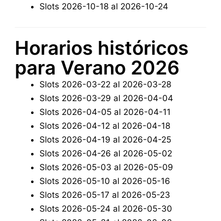
Slots 2026-10-18 al 2026-10-24
Horarios históricos
para Verano 2026
Slots 2026-03-22 al 2026-03-28
Slots 2026-03-29 al 2026-04-04
Slots 2026-04-05 al 2026-04-11
Slots 2026-04-12 al 2026-04-18
Slots 2026-04-19 al 2026-04-25
Slots 2026-04-26 al 2026-05-02
Slots 2026-05-03 al 2026-05-09
Slots 2026-05-10 al 2026-05-16
Slots 2026-05-17 al 2026-05-23
Slots 2026-05-24 al 2026-05-30