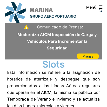
Saltar
Menú
al
contenido
Aeropuerto
Comunicado de Prensa:
Internacional
Moderniza AICM Inspección de Carga y
de
Vehículos Para Incrementar la
la
Seguridad
Ciudad
Prensa
de
Slots
México
Esta información se refiere a la asignación de
horarios de aterrizaje y despegue que son
proporcionados a las Líneas Aéreas regulares
que operan en el AICM, la misma se publica por
Temporada de Verano e Invierno y se actualiza
los días Lunes, miércoles y viernes.