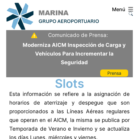
Saltar
Menú
al
contenido
Aeropuerto
Comunicado de Prensa:
Internacional
Moderniza AICM Inspección de Carga y
de
Vehículos Para Incrementar la
la
Seguridad
Ciudad
Prensa
de
Slots
México
Esta información se refiere a la asignación de
horarios de aterrizaje y despegue que son
proporcionados a las Líneas Aéreas regulares
que operan en el AICM, la misma se publica por
Temporada de Verano e Invierno y se actualiza
los días Lunes, miércoles y viernes.