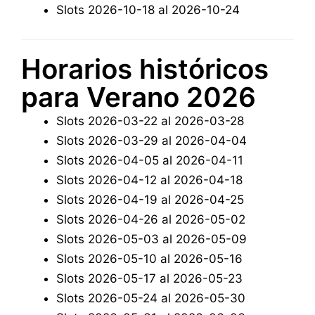
Slots 2026-10-18 al 2026-10-24
Horarios históricos
para Verano 2026
Slots 2026-03-22 al 2026-03-28
Slots 2026-03-29 al 2026-04-04
Slots 2026-04-05 al 2026-04-11
Slots 2026-04-12 al 2026-04-18
Slots 2026-04-19 al 2026-04-25
Slots 2026-04-26 al 2026-05-02
Slots 2026-05-03 al 2026-05-09
Slots 2026-05-10 al 2026-05-16
Slots 2026-05-17 al 2026-05-23
Slots 2026-05-24 al 2026-05-30