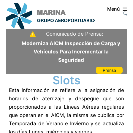
Saltar
Menú
al
contenido
Aeropuerto
Comunicado de Prensa:
Internacional
Moderniza AICM Inspección de Carga y
de
Vehículos Para Incrementar la
la
Seguridad
Ciudad
Prensa
de
Slots
México
Esta información se refiere a la asignación de
horarios de aterrizaje y despegue que son
proporcionados a las Líneas Aéreas regulares
que operan en el AICM, la misma se publica por
Temporada de Verano e Invierno y se actualiza
los días Lunes, miércoles y viernes.