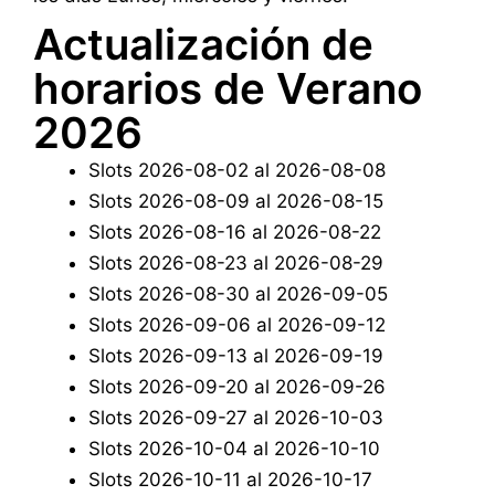
Actualización de
horarios de Verano
2026
Slots 2026-08-02 al 2026-08-08
Slots 2026-08-09 al 2026-08-15
Slots 2026-08-16 al 2026-08-22
Slots 2026-08-23 al 2026-08-29
Slots 2026-08-30 al 2026-09-05
Slots 2026-09-06 al 2026-09-12
Slots 2026-09-13 al 2026-09-19
Slots 2026-09-20 al 2026-09-26
Slots 2026-09-27 al 2026-10-03
Slots 2026-10-04 al 2026-10-10
Slots 2026-10-11 al 2026-10-17