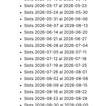
Slots 2026-05-17 al 2026-05-23
Slots 2026-05-24 al 2026-05-30
Slots 2026-05-31 al 2026-06-06
Slots 2026-06-07 al 2026-06-13
Slots 2026-06-14 al 2026-06-20
Slots 2026-06-21 al 2026-06-27
Slots 2026-06-28 al 2026-07-04
Slots 2026-07-05 al 2026-07-11
Slots 2026-07-12 al 2026-07-18
Slots 2026-07-19 al 2026-07-25
Slots 2026-07-26 al 2026-08-01
Slots 2026-08-02 al 2026-08-08
Slots 2026-08-09 al 2026-08-15
Slots 2026-08-16 al 2026-08-22
Slots 2026-08-23 al 2026-08-29
Slots 2026-08-30 al 2026-09-05