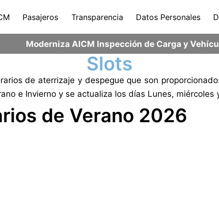
CM
Pasajeros
Transparencia
Datos Personales
D
Moderniza AICM Inspección de Carga y Vehícul
Slots
horarios de aterrizaje y despegue que son proporcionado
o e Invierno y se actualiza los días Lunes, miércoles y
arios de Verano 2026