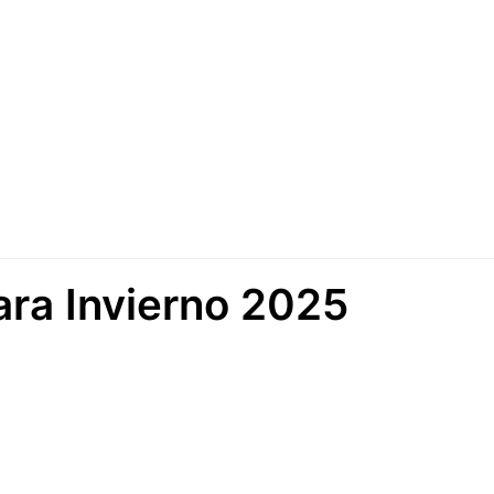
ara Invierno 2025