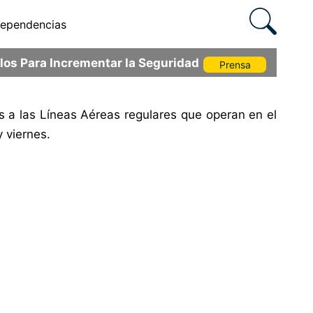
ependencias
os Para Incrementar la Seguridad
Prensa
s a las Líneas Aéreas regulares que operan en el
 viernes.