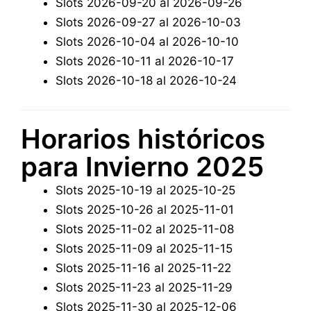
Slots 2026-09-20 al 2026-09-26
Slots 2026-09-27 al 2026-10-03
Slots 2026-10-04 al 2026-10-10
Slots 2026-10-11 al 2026-10-17
Slots 2026-10-18 al 2026-10-24
Horarios históricos
para Invierno 2025
Slots 2025-10-19 al 2025-10-25
Slots 2025-10-26 al 2025-11-01
Slots 2025-11-02 al 2025-11-08
Slots 2025-11-09 al 2025-11-15
Slots 2025-11-16 al 2025-11-22
Slots 2025-11-23 al 2025-11-29
Slots 2025-11-30 al 2025-12-06