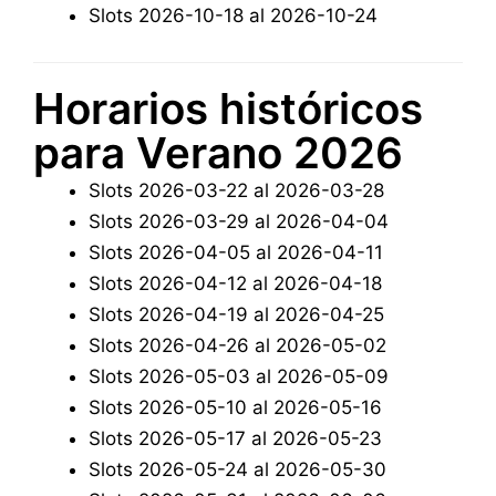
Slots 2026-10-18 al 2026-10-24
Horarios históricos
para Verano 2026
Slots 2026-03-22 al 2026-03-28
Slots 2026-03-29 al 2026-04-04
Slots 2026-04-05 al 2026-04-11
Slots 2026-04-12 al 2026-04-18
Slots 2026-04-19 al 2026-04-25
Slots 2026-04-26 al 2026-05-02
Slots 2026-05-03 al 2026-05-09
Slots 2026-05-10 al 2026-05-16
Slots 2026-05-17 al 2026-05-23
Slots 2026-05-24 al 2026-05-30