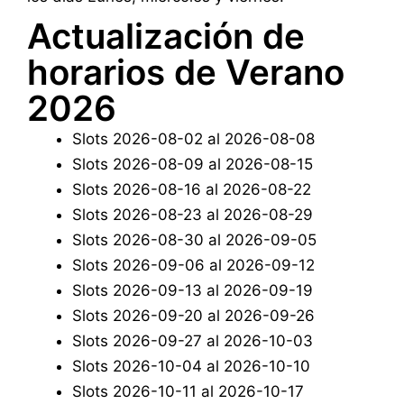
Actualización de
horarios de Verano
2026
Slots 2026-08-02 al 2026-08-08
Slots 2026-08-09 al 2026-08-15
Slots 2026-08-16 al 2026-08-22
Slots 2026-08-23 al 2026-08-29
Slots 2026-08-30 al 2026-09-05
Slots 2026-09-06 al 2026-09-12
Slots 2026-09-13 al 2026-09-19
Slots 2026-09-20 al 2026-09-26
Slots 2026-09-27 al 2026-10-03
Slots 2026-10-04 al 2026-10-10
Slots 2026-10-11 al 2026-10-17