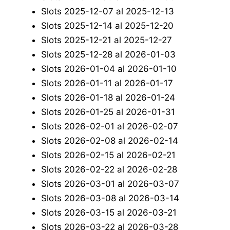
Slots 2025-12-07 al 2025-12-13
Slots 2025-12-14 al 2025-12-20
Slots 2025-12-21 al 2025-12-27
Slots 2025-12-28 al 2026-01-03
Slots 2026-01-04 al 2026-01-10
Slots 2026-01-11 al 2026-01-17
Slots 2026-01-18 al 2026-01-24
Slots 2026-01-25 al 2026-01-31
Slots 2026-02-01 al 2026-02-07
Slots 2026-02-08 al 2026-02-14
Slots 2026-02-15 al 2026-02-21
Slots 2026-02-22 al 2026-02-28
Slots 2026-03-01 al 2026-03-07
Slots 2026-03-08 al 2026-03-14
Slots 2026-03-15 al 2026-03-21
Slots 2026-03-22 al 2026-03-28