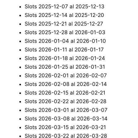
Slots 2025-12-07 al 2025-12-13
Slots 2025-12-14 al 2025-12-20
Slots 2025-12-21 al 2025-12-27
Slots 2025-12-28 al 2026-01-03
Slots 2026-01-04 al 2026-01-10
Slots 2026-01-11 al 2026-01-17
Slots 2026-01-18 al 2026-01-24
Slots 2026-01-25 al 2026-01-31
Slots 2026-02-01 al 2026-02-07
Slots 2026-02-08 al 2026-02-14
Slots 2026-02-15 al 2026-02-21
Slots 2026-02-22 al 2026-02-28
Slots 2026-03-01 al 2026-03-07
Slots 2026-03-08 al 2026-03-14
Slots 2026-03-15 al 2026-03-21
Slots 2026-03-22 al 2026-03-28