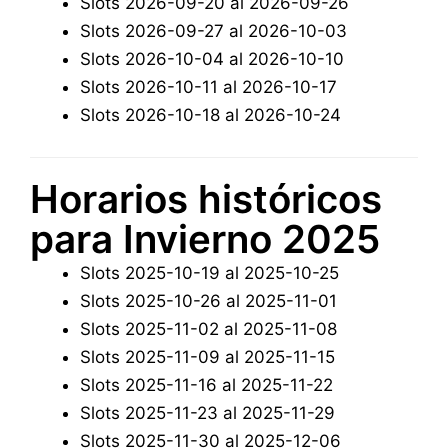
Slots 2026-09-20 al 2026-09-26
Slots 2026-09-27 al 2026-10-03
Slots 2026-10-04 al 2026-10-10
Slots 2026-10-11 al 2026-10-17
Slots 2026-10-18 al 2026-10-24
Horarios históricos
para Invierno 2025
Slots 2025-10-19 al 2025-10-25
Slots 2025-10-26 al 2025-11-01
Slots 2025-11-02 al 2025-11-08
Slots 2025-11-09 al 2025-11-15
Slots 2025-11-16 al 2025-11-22
Slots 2025-11-23 al 2025-11-29
Slots 2025-11-30 al 2025-12-06