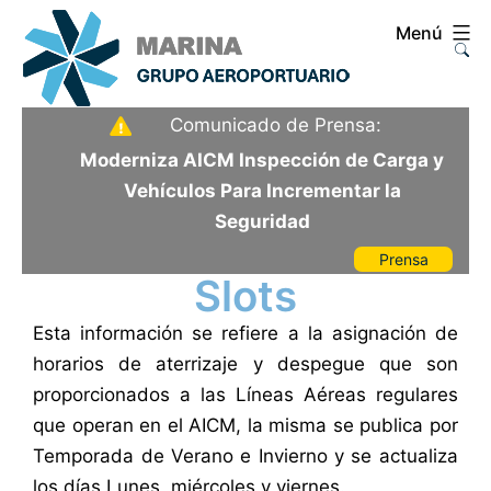
Saltar
Menú
al
contenido
Aeropuerto
Comunicado de Prensa:
Internacional
Moderniza AICM Inspección de Carga y
de
Vehículos Para Incrementar la
la
Seguridad
Ciudad
Prensa
de
Slots
México
Esta información se refiere a la asignación de
horarios de aterrizaje y despegue que son
proporcionados a las Líneas Aéreas regulares
que operan en el AICM, la misma se publica por
Temporada de Verano e Invierno y se actualiza
los días Lunes, miércoles y viernes.