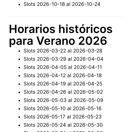
Slots 2026-10-18 al 2026-10-24
Horarios históricos
para Verano 2026
Slots 2026-03-22 al 2026-03-28
Slots 2026-03-29 al 2026-04-04
Slots 2026-04-05 al 2026-04-11
Slots 2026-04-12 al 2026-04-18
Slots 2026-04-19 al 2026-04-25
Slots 2026-04-26 al 2026-05-02
Slots 2026-05-03 al 2026-05-09
Slots 2026-05-10 al 2026-05-16
Slots 2026-05-17 al 2026-05-23
Slots 2026-05-24 al 2026-05-30