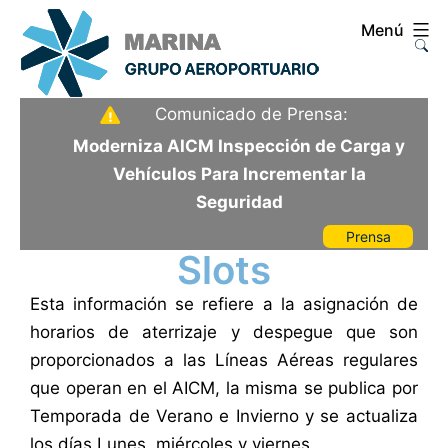
Saltar
Menú
al
contenido
Aeropuerto
Comunicado de Prensa:
Internacional
Moderniza AICM Inspección de Carga y
de
Vehículos Para Incrementar la
la
Seguridad
Ciudad
Prensa
de
Slots
México
Esta información se refiere a la asignación de
horarios de aterrizaje y despegue que son
proporcionados a las Líneas Aéreas regulares
que operan en el AICM, la misma se publica por
Temporada de Verano e Invierno y se actualiza
los días Lunes, miércoles y viernes.