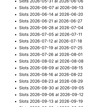
Slots 2026-05-31 al 2026-06-06
Slots 2026-06-07 al 2026-06-13
Slots 2026-06-14 al 2026-06-20
Slots 2026-06-21 al 2026-06-27
Slots 2026-06-28 al 2026-07-04
Slots 2026-07-05 al 2026-07-11
Slots 2026-07-12 al 2026-07-18
Slots 2026-07-19 al 2026-07-25
Slots 2026-07-26 al 2026-08-01
Slots 2026-08-02 al 2026-08-08
Slots 2026-08-09 al 2026-08-15
Slots 2026-08-16 al 2026-08-22
Slots 2026-08-23 al 2026-08-29
Slots 2026-08-30 al 2026-09-05
Slots 2026-09-06 al 2026-09-12
Slots 2026-09-13 al 2026-09-19