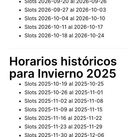
Slots 2026-09-20 al 2026-09-26
Slots 2026-09-27 al 2026-10-03
Slots 2026-10-04 al 2026-10-10
Slots 2026-10-11 al 2026-10-17
Slots 2026-10-18 al 2026-10-24
Horarios históricos
para Invierno 2025
Slots 2025-10-19 al 2025-10-25
Slots 2025-10-26 al 2025-11-01
Slots 2025-11-02 al 2025-11-08
Slots 2025-11-09 al 2025-11-15
Slots 2025-11-16 al 2025-11-22
Slots 2025-11-23 al 2025-11-29
Slots 2025-11-30 al 2025-12-06