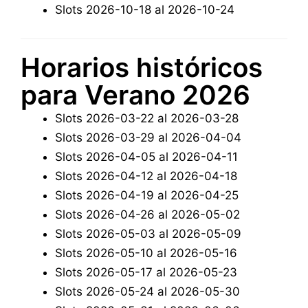
Slots 2026-10-18 al 2026-10-24
Horarios históricos
para Verano 2026
Slots 2026-03-22 al 2026-03-28
Slots 2026-03-29 al 2026-04-04
Slots 2026-04-05 al 2026-04-11
Slots 2026-04-12 al 2026-04-18
Slots 2026-04-19 al 2026-04-25
Slots 2026-04-26 al 2026-05-02
Slots 2026-05-03 al 2026-05-09
Slots 2026-05-10 al 2026-05-16
Slots 2026-05-17 al 2026-05-23
Slots 2026-05-24 al 2026-05-30