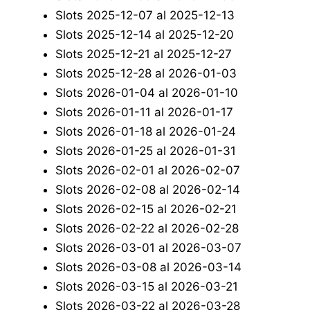
Slots 2025-12-07 al 2025-12-13
Slots 2025-12-14 al 2025-12-20
Slots 2025-12-21 al 2025-12-27
Slots 2025-12-28 al 2026-01-03
Slots 2026-01-04 al 2026-01-10
Slots 2026-01-11 al 2026-01-17
Slots 2026-01-18 al 2026-01-24
Slots 2026-01-25 al 2026-01-31
Slots 2026-02-01 al 2026-02-07
Slots 2026-02-08 al 2026-02-14
Slots 2026-02-15 al 2026-02-21
Slots 2026-02-22 al 2026-02-28
Slots 2026-03-01 al 2026-03-07
Slots 2026-03-08 al 2026-03-14
Slots 2026-03-15 al 2026-03-21
Slots 2026-03-22 al 2026-03-28