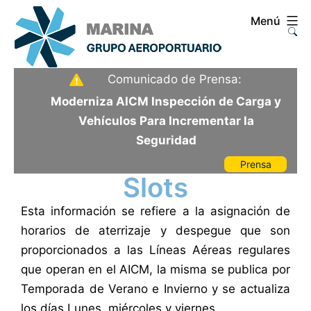
Saltar
Menú
al
contenido
Aeropuerto
Comunicado de Prensa:
Internacional
Moderniza AICM Inspección de Carga y
de
Vehículos Para Incrementar la
la
Seguridad
Ciudad
Prensa
de
Slots
México
Esta información se refiere a la asignación de
horarios de aterrizaje y despegue que son
proporcionados a las Líneas Aéreas regulares
que operan en el AICM, la misma se publica por
Temporada de Verano e Invierno y se actualiza
los días Lunes, miércoles y viernes.