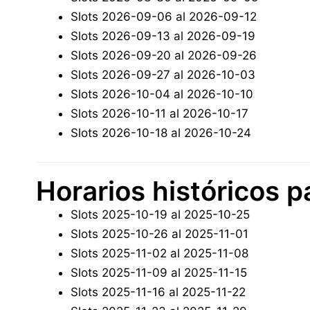
Slots 2026-09-06 al 2026-09-12
Slots 2026-09-13 al 2026-09-19
Slots 2026-09-20 al 2026-09-26
Slots 2026-09-27 al 2026-10-03
Slots 2026-10-04 al 2026-10-10
Slots 2026-10-11 al 2026-10-17
Slots 2026-10-18 al 2026-10-24
Horarios históricos p
Slots 2025-10-19 al 2025-10-25
Slots 2025-10-26 al 2025-11-01
Slots 2025-11-02 al 2025-11-08
Slots 2025-11-09 al 2025-11-15
Slots 2025-11-16 al 2025-11-22