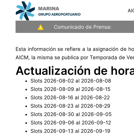
Saltar
AI
al
contenido
Aeropuerto
Comunicado de Prensa:
Internacional
de
Esta información se refiere a la asignación de 
la
AICM, la misma se publica por Temporada de Veran
Ciudad
de
Actualización de hor
México
Slots 2026-08-02 al 2026-08-08
Slots 2026-08-09 al 2026-08-15
Slots 2026-08-16 al 2026-08-22
Slots 2026-08-23 al 2026-08-29
Slots 2026-08-30 al 2026-09-05
Slots 2026-09-06 al 2026-09-12
Slots 2026-09-13 al 2026-09-19