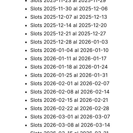
Slots 2025-11-23 al 2025-11-29
Slots 2025-11-30 al 2025-12-06
Slots 2025-12-07 al 2025-12-13
Slots 2025-12-14 al 2025-12-20
Slots 2025-12-21 al 2025-12-27
Slots 2025-12-28 al 2026-01-03
Slots 2026-01-04 al 2026-01-10
Slots 2026-01-11 al 2026-01-17
Slots 2026-01-18 al 2026-01-24
Slots 2026-01-25 al 2026-01-31
Slots 2026-02-01 al 2026-02-07
Slots 2026-02-08 al 2026-02-14
Slots 2026-02-15 al 2026-02-21
Slots 2026-02-22 al 2026-02-28
Slots 2026-03-01 al 2026-03-07
Slots 2026-03-08 al 2026-03-14