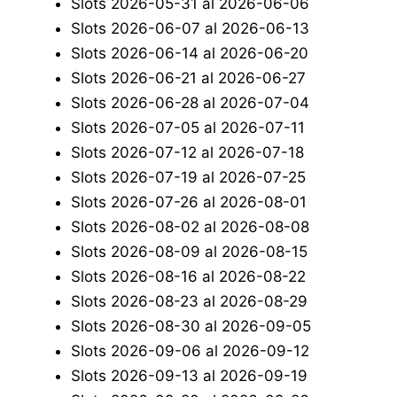
Slots 2026-05-31 al 2026-06-06
Slots 2026-06-07 al 2026-06-13
Slots 2026-06-14 al 2026-06-20
Slots 2026-06-21 al 2026-06-27
Slots 2026-06-28 al 2026-07-04
Slots 2026-07-05 al 2026-07-11
Slots 2026-07-12 al 2026-07-18
Slots 2026-07-19 al 2026-07-25
Slots 2026-07-26 al 2026-08-01
Slots 2026-08-02 al 2026-08-08
Slots 2026-08-09 al 2026-08-15
Slots 2026-08-16 al 2026-08-22
Slots 2026-08-23 al 2026-08-29
Slots 2026-08-30 al 2026-09-05
Slots 2026-09-06 al 2026-09-12
Slots 2026-09-13 al 2026-09-19