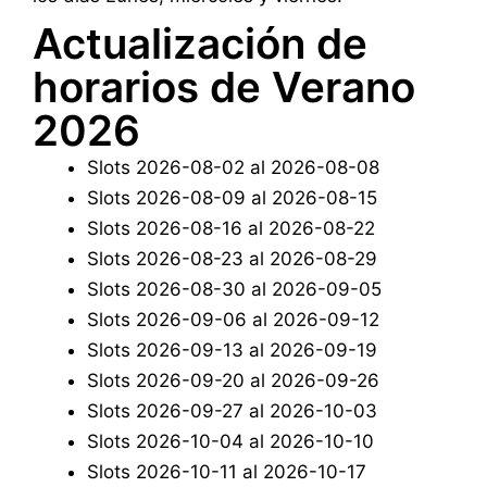
Actualización de
horarios de Verano
2026
Slots 2026-08-02 al 2026-08-08
Slots 2026-08-09 al 2026-08-15
Slots 2026-08-16 al 2026-08-22
Slots 2026-08-23 al 2026-08-29
Slots 2026-08-30 al 2026-09-05
Slots 2026-09-06 al 2026-09-12
Slots 2026-09-13 al 2026-09-19
Slots 2026-09-20 al 2026-09-26
Slots 2026-09-27 al 2026-10-03
Slots 2026-10-04 al 2026-10-10
Slots 2026-10-11 al 2026-10-17