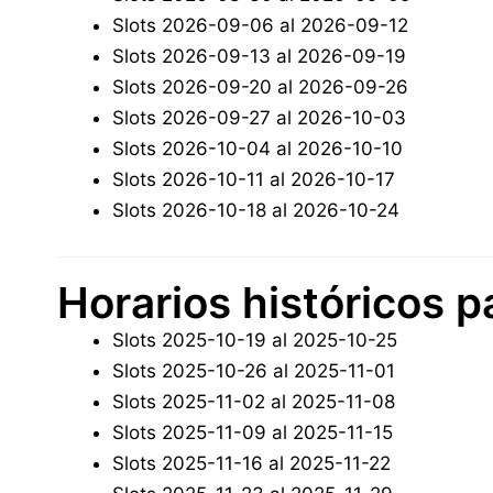
Slots 2026-09-06 al 2026-09-12
Slots 2026-09-13 al 2026-09-19
Slots 2026-09-20 al 2026-09-26
Slots 2026-09-27 al 2026-10-03
Slots 2026-10-04 al 2026-10-10
Slots 2026-10-11 al 2026-10-17
Slots 2026-10-18 al 2026-10-24
Horarios históricos p
Slots 2025-10-19 al 2025-10-25
Slots 2025-10-26 al 2025-11-01
Slots 2025-11-02 al 2025-11-08
Slots 2025-11-09 al 2025-11-15
Slots 2025-11-16 al 2025-11-22