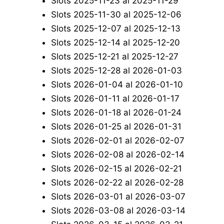
Slots 2025-11-23 al 2025-11-29
Slots 2025-11-30 al 2025-12-06
Slots 2025-12-07 al 2025-12-13
Slots 2025-12-14 al 2025-12-20
Slots 2025-12-21 al 2025-12-27
Slots 2025-12-28 al 2026-01-03
Slots 2026-01-04 al 2026-01-10
Slots 2026-01-11 al 2026-01-17
Slots 2026-01-18 al 2026-01-24
Slots 2026-01-25 al 2026-01-31
Slots 2026-02-01 al 2026-02-07
Slots 2026-02-08 al 2026-02-14
Slots 2026-02-15 al 2026-02-21
Slots 2026-02-22 al 2026-02-28
Slots 2026-03-01 al 2026-03-07
Slots 2026-03-08 al 2026-03-14