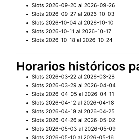
Slots 2026-09-20 al 2026-09-26
Slots 2026-09-27 al 2026-10-03
Slots 2026-10-04 al 2026-10-10
Slots 2026-10-11 al 2026-10-17
Slots 2026-10-18 al 2026-10-24
Horarios históricos 
Slots 2026-03-22 al 2026-03-28
Slots 2026-03-29 al 2026-04-04
Slots 2026-04-05 al 2026-04-11
Slots 2026-04-12 al 2026-04-18
Slots 2026-04-19 al 2026-04-25
Slots 2026-04-26 al 2026-05-02
Slots 2026-05-03 al 2026-05-09
Slots 2026-05-10 al 2026-05-16