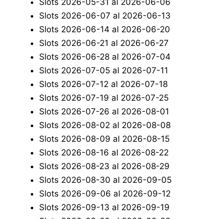
Slots 2026-05-31 al 2026-06-06
Slots 2026-06-07 al 2026-06-13
Slots 2026-06-14 al 2026-06-20
Slots 2026-06-21 al 2026-06-27
Slots 2026-06-28 al 2026-07-04
Slots 2026-07-05 al 2026-07-11
Slots 2026-07-12 al 2026-07-18
Slots 2026-07-19 al 2026-07-25
Slots 2026-07-26 al 2026-08-01
Slots 2026-08-02 al 2026-08-08
Slots 2026-08-09 al 2026-08-15
Slots 2026-08-16 al 2026-08-22
Slots 2026-08-23 al 2026-08-29
Slots 2026-08-30 al 2026-09-05
Slots 2026-09-06 al 2026-09-12
Slots 2026-09-13 al 2026-09-19