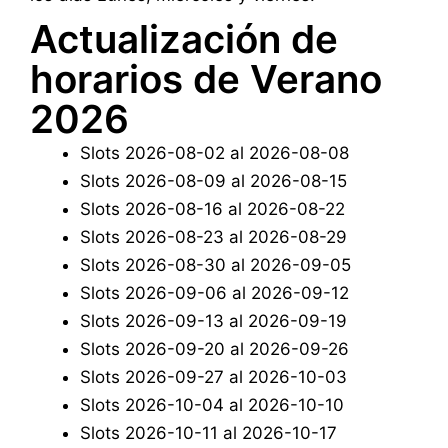
Actualización de
horarios de Verano
2026
Slots 2026-08-02 al 2026-08-08
Slots 2026-08-09 al 2026-08-15
Slots 2026-08-16 al 2026-08-22
Slots 2026-08-23 al 2026-08-29
Slots 2026-08-30 al 2026-09-05
Slots 2026-09-06 al 2026-09-12
Slots 2026-09-13 al 2026-09-19
Slots 2026-09-20 al 2026-09-26
Slots 2026-09-27 al 2026-10-03
Slots 2026-10-04 al 2026-10-10
Slots 2026-10-11 al 2026-10-17