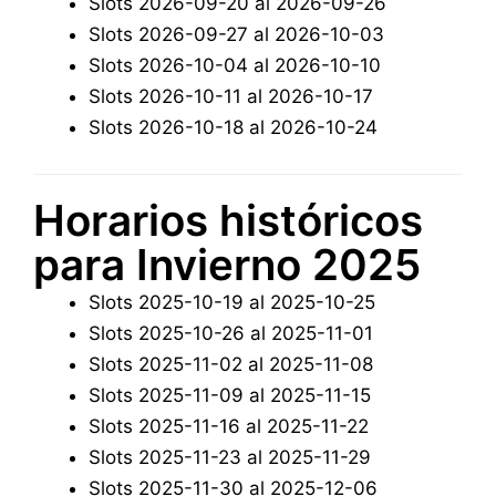
Slots 2026-09-20 al 2026-09-26
Slots 2026-09-27 al 2026-10-03
Slots 2026-10-04 al 2026-10-10
Slots 2026-10-11 al 2026-10-17
Slots 2026-10-18 al 2026-10-24
Horarios históricos
para Invierno 2025
Slots 2025-10-19 al 2025-10-25
Slots 2025-10-26 al 2025-11-01
Slots 2025-11-02 al 2025-11-08
Slots 2025-11-09 al 2025-11-15
Slots 2025-11-16 al 2025-11-22
Slots 2025-11-23 al 2025-11-29
Slots 2025-11-30 al 2025-12-06