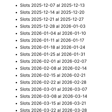
Slots 2025-12-07 al 2025-12-13
Slots 2025-12-14 al 2025-12-20
Slots 2025-12-21 al 2025-12-27
Slots 2025-12-28 al 2026-01-03
Slots 2026-01-04 al 2026-01-10
Slots 2026-01-11 al 2026-01-17
Slots 2026-01-18 al 2026-01-24
Slots 2026-01-25 al 2026-01-31
Slots 2026-02-01 al 2026-02-07
Slots 2026-02-08 al 2026-02-14
Slots 2026-02-15 al 2026-02-21
Slots 2026-02-22 al 2026-02-28
Slots 2026-03-01 al 2026-03-07
Slots 2026-03-08 al 2026-03-14
Slots 2026-03-15 al 2026-03-21
Slots 2026-03-22 al 2026-03-28