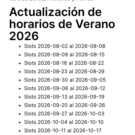
Actualización de
horarios de Verano
2026
Slots 2026-08-02 al 2026-08-08
Slots 2026-08-09 al 2026-08-15
Slots 2026-08-16 al 2026-08-22
Slots 2026-08-23 al 2026-08-29
Slots 2026-08-30 al 2026-09-05
Slots 2026-09-06 al 2026-09-12
Slots 2026-09-13 al 2026-09-19
Slots 2026-09-20 al 2026-09-26
Slots 2026-09-27 al 2026-10-03
Slots 2026-10-04 al 2026-10-10
Slots 2026-10-11 al 2026-10-17