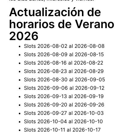
Actualización de
horarios de Verano
2026
Slots 2026-08-02 al 2026-08-08
Slots 2026-08-09 al 2026-08-15
Slots 2026-08-16 al 2026-08-22
Slots 2026-08-23 al 2026-08-29
Slots 2026-08-30 al 2026-09-05
Slots 2026-09-06 al 2026-09-12
Slots 2026-09-13 al 2026-09-19
Slots 2026-09-20 al 2026-09-26
Slots 2026-09-27 al 2026-10-03
Slots 2026-10-04 al 2026-10-10
Slots 2026-10-11 al 2026-10-17