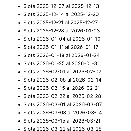
Slots 2025-12-07 al 2025-12-13
Slots 2025-12-14 al 2025-12-20
Slots 2025-12-21 al 2025-12-27
Slots 2025-12-28 al 2026-01-03
Slots 2026-01-04 al 2026-01-10
Slots 2026-01-11 al 2026-01-17
Slots 2026-01-18 al 2026-01-24
Slots 2026-01-25 al 2026-01-31
Slots 2026-02-01 al 2026-02-07
Slots 2026-02-08 al 2026-02-14
Slots 2026-02-15 al 2026-02-21
Slots 2026-02-22 al 2026-02-28
Slots 2026-03-01 al 2026-03-07
Slots 2026-03-08 al 2026-03-14
Slots 2026-03-15 al 2026-03-21
Slots 2026-03-22 al 2026-03-28