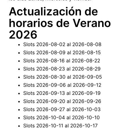
Actualización de
horarios de Verano
2026
Slots 2026-08-02 al 2026-08-08
Slots 2026-08-09 al 2026-08-15
Slots 2026-08-16 al 2026-08-22
Slots 2026-08-23 al 2026-08-29
Slots 2026-08-30 al 2026-09-05
Slots 2026-09-06 al 2026-09-12
Slots 2026-09-13 al 2026-09-19
Slots 2026-09-20 al 2026-09-26
Slots 2026-09-27 al 2026-10-03
Slots 2026-10-04 al 2026-10-10
Slots 2026-10-11 al 2026-10-17