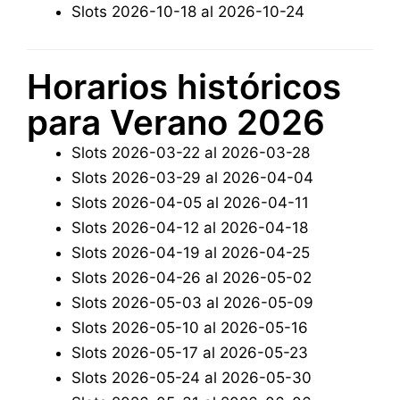
Slots 2026-10-18 al 2026-10-24
Horarios históricos
para Verano 2026
Slots 2026-03-22 al 2026-03-28
Slots 2026-03-29 al 2026-04-04
Slots 2026-04-05 al 2026-04-11
Slots 2026-04-12 al 2026-04-18
Slots 2026-04-19 al 2026-04-25
Slots 2026-04-26 al 2026-05-02
Slots 2026-05-03 al 2026-05-09
Slots 2026-05-10 al 2026-05-16
Slots 2026-05-17 al 2026-05-23
Slots 2026-05-24 al 2026-05-30