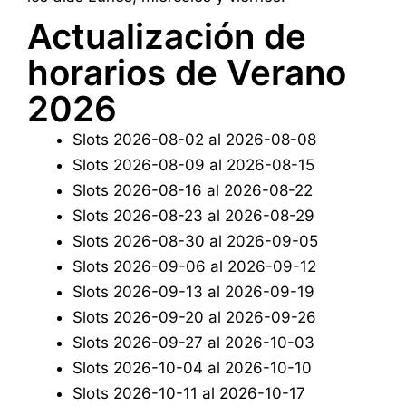
Actualización de
horarios de Verano
2026
Slots 2026-08-02 al 2026-08-08
Slots 2026-08-09 al 2026-08-15
Slots 2026-08-16 al 2026-08-22
Slots 2026-08-23 al 2026-08-29
Slots 2026-08-30 al 2026-09-05
Slots 2026-09-06 al 2026-09-12
Slots 2026-09-13 al 2026-09-19
Slots 2026-09-20 al 2026-09-26
Slots 2026-09-27 al 2026-10-03
Slots 2026-10-04 al 2026-10-10
Slots 2026-10-11 al 2026-10-17