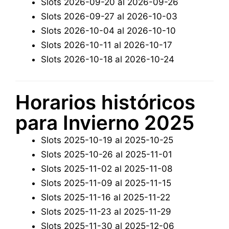
Slots 2026-09-20 al 2026-09-26
Slots 2026-09-27 al 2026-10-03
Slots 2026-10-04 al 2026-10-10
Slots 2026-10-11 al 2026-10-17
Slots 2026-10-18 al 2026-10-24
Horarios históricos
para Invierno 2025
Slots 2025-10-19 al 2025-10-25
Slots 2025-10-26 al 2025-11-01
Slots 2025-11-02 al 2025-11-08
Slots 2025-11-09 al 2025-11-15
Slots 2025-11-16 al 2025-11-22
Slots 2025-11-23 al 2025-11-29
Slots 2025-11-30 al 2025-12-06