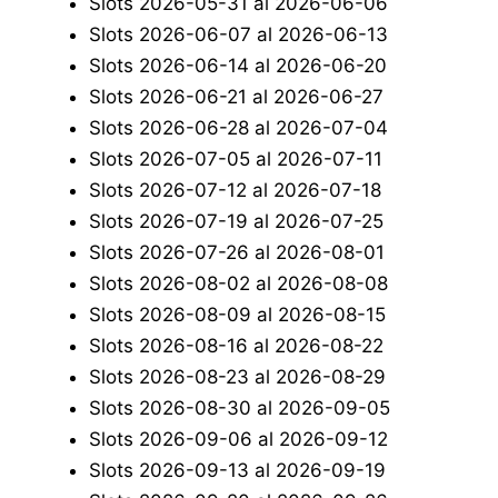
Slots 2026-05-31 al 2026-06-06
Slots 2026-06-07 al 2026-06-13
Slots 2026-06-14 al 2026-06-20
Slots 2026-06-21 al 2026-06-27
Slots 2026-06-28 al 2026-07-04
Slots 2026-07-05 al 2026-07-11
Slots 2026-07-12 al 2026-07-18
Slots 2026-07-19 al 2026-07-25
Slots 2026-07-26 al 2026-08-01
Slots 2026-08-02 al 2026-08-08
Slots 2026-08-09 al 2026-08-15
Slots 2026-08-16 al 2026-08-22
Slots 2026-08-23 al 2026-08-29
Slots 2026-08-30 al 2026-09-05
Slots 2026-09-06 al 2026-09-12
Slots 2026-09-13 al 2026-09-19