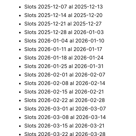
Slots 2025-12-07 al 2025-12-13
Slots 2025-12-14 al 2025-12-20
Slots 2025-12-21 al 2025-12-27
Slots 2025-12-28 al 2026-01-03
Slots 2026-01-04 al 2026-01-10
Slots 2026-01-11 al 2026-01-17
Slots 2026-01-18 al 2026-01-24
Slots 2026-01-25 al 2026-01-31
Slots 2026-02-01 al 2026-02-07
Slots 2026-02-08 al 2026-02-14
Slots 2026-02-15 al 2026-02-21
Slots 2026-02-22 al 2026-02-28
Slots 2026-03-01 al 2026-03-07
Slots 2026-03-08 al 2026-03-14
Slots 2026-03-15 al 2026-03-21
Slots 2026-03-22 al 2026-03-28