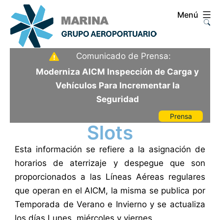
Saltar
Menú
al
contenido
Aeropuerto
Comunicado de Prensa:
Internacional
Moderniza AICM Inspección de Carga y
de
Vehículos Para Incrementar la
la
Seguridad
Ciudad
Prensa
de
Slots
México
Esta información se refiere a la asignación de
horarios de aterrizaje y despegue que son
proporcionados a las Líneas Aéreas regulares
que operan en el AICM, la misma se publica por
Temporada de Verano e Invierno y se actualiza
los días Lunes, miércoles y viernes.