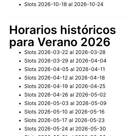
Slots 2026-10-18 al 2026-10-24
Horarios históricos
para Verano 2026
Slots 2026-03-22 al 2026-03-28
Slots 2026-03-29 al 2026-04-04
Slots 2026-04-05 al 2026-04-11
Slots 2026-04-12 al 2026-04-18
Slots 2026-04-19 al 2026-04-25
Slots 2026-04-26 al 2026-05-02
Slots 2026-05-03 al 2026-05-09
Slots 2026-05-10 al 2026-05-16
Slots 2026-05-17 al 2026-05-23
Slots 2026-05-24 al 2026-05-30