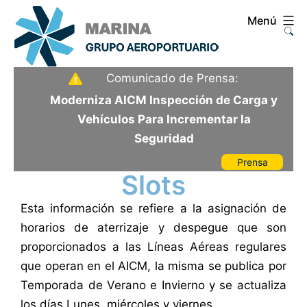
Saltar
Menú
al
contenido
Aeropuerto
Comunicado de Prensa:
Internacional
Moderniza AICM Inspección de Carga y
de
Vehículos Para Incrementar la
la
Seguridad
Ciudad
Prensa
de
Slots
México
Esta información se refiere a la asignación de
horarios de aterrizaje y despegue que son
proporcionados a las Líneas Aéreas regulares
que operan en el AICM, la misma se publica por
Temporada de Verano e Invierno y se actualiza
los días Lunes, miércoles y viernes.