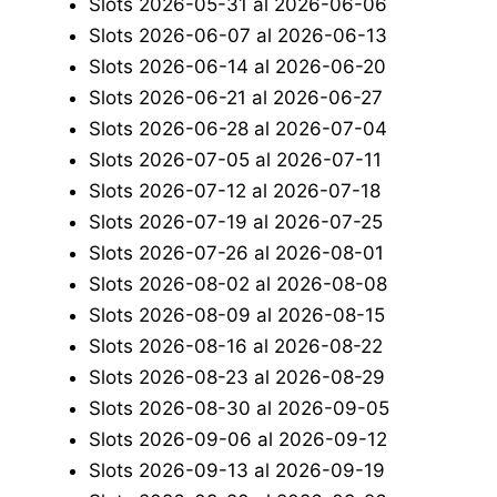
Slots 2026-05-31 al 2026-06-06
Slots 2026-06-07 al 2026-06-13
Slots 2026-06-14 al 2026-06-20
Slots 2026-06-21 al 2026-06-27
Slots 2026-06-28 al 2026-07-04
Slots 2026-07-05 al 2026-07-11
Slots 2026-07-12 al 2026-07-18
Slots 2026-07-19 al 2026-07-25
Slots 2026-07-26 al 2026-08-01
Slots 2026-08-02 al 2026-08-08
Slots 2026-08-09 al 2026-08-15
Slots 2026-08-16 al 2026-08-22
Slots 2026-08-23 al 2026-08-29
Slots 2026-08-30 al 2026-09-05
Slots 2026-09-06 al 2026-09-12
Slots 2026-09-13 al 2026-09-19