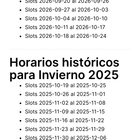
Slots 2026-09-20 al 2026-09-26
Slots 2026-09-27 al 2026-10-03
Slots 2026-10-04 al 2026-10-10
Slots 2026-10-11 al 2026-10-17
Slots 2026-10-18 al 2026-10-24
Horarios históricos
para Invierno 2025
Slots 2025-10-19 al 2025-10-25
Slots 2025-10-26 al 2025-11-01
Slots 2025-11-02 al 2025-11-08
Slots 2025-11-09 al 2025-11-15
Slots 2025-11-16 al 2025-11-22
Slots 2025-11-23 al 2025-11-29
Slots 2025-11-30 al 2025-12-06