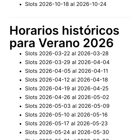
Slots 2026-10-18 al 2026-10-24
Horarios históricos
para Verano 2026
Slots 2026-03-22 al 2026-03-28
Slots 2026-03-29 al 2026-04-04
Slots 2026-04-05 al 2026-04-11
Slots 2026-04-12 al 2026-04-18
Slots 2026-04-19 al 2026-04-25
Slots 2026-04-26 al 2026-05-02
Slots 2026-05-03 al 2026-05-09
Slots 2026-05-10 al 2026-05-16
Slots 2026-05-17 al 2026-05-23
Slots 2026-05-24 al 2026-05-30