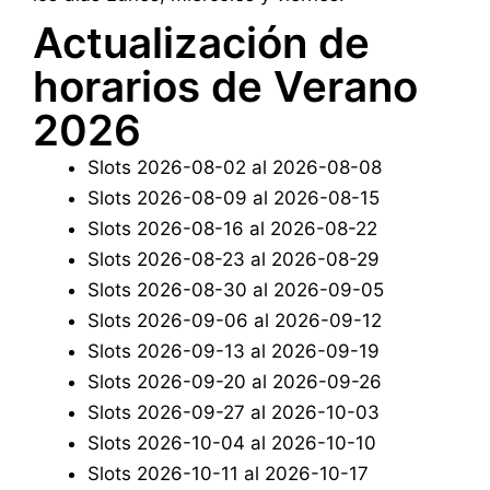
Actualización de
horarios de Verano
2026
Slots 2026-08-02 al 2026-08-08
Slots 2026-08-09 al 2026-08-15
Slots 2026-08-16 al 2026-08-22
Slots 2026-08-23 al 2026-08-29
Slots 2026-08-30 al 2026-09-05
Slots 2026-09-06 al 2026-09-12
Slots 2026-09-13 al 2026-09-19
Slots 2026-09-20 al 2026-09-26
Slots 2026-09-27 al 2026-10-03
Slots 2026-10-04 al 2026-10-10
Slots 2026-10-11 al 2026-10-17