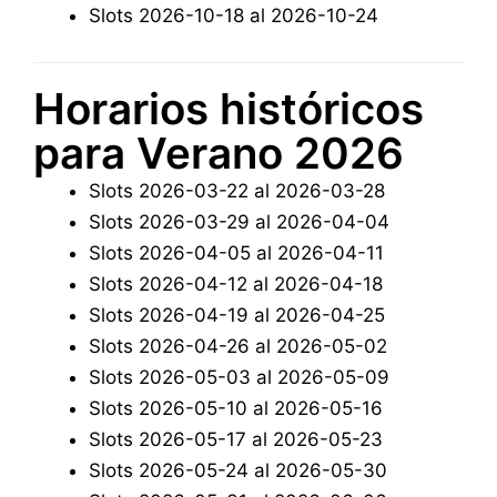
Slots 2026-10-18 al 2026-10-24
Horarios históricos
para Verano 2026
Slots 2026-03-22 al 2026-03-28
Slots 2026-03-29 al 2026-04-04
Slots 2026-04-05 al 2026-04-11
Slots 2026-04-12 al 2026-04-18
Slots 2026-04-19 al 2026-04-25
Slots 2026-04-26 al 2026-05-02
Slots 2026-05-03 al 2026-05-09
Slots 2026-05-10 al 2026-05-16
Slots 2026-05-17 al 2026-05-23
Slots 2026-05-24 al 2026-05-30