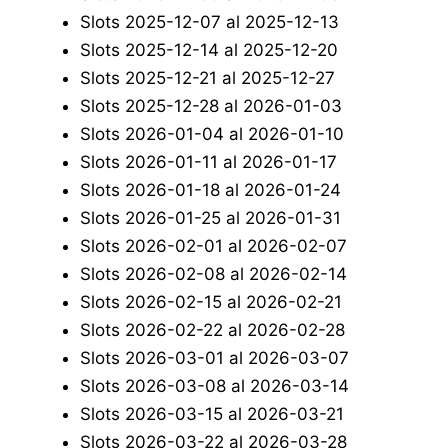
Slots 2025-12-07 al 2025-12-13
Slots 2025-12-14 al 2025-12-20
Slots 2025-12-21 al 2025-12-27
Slots 2025-12-28 al 2026-01-03
Slots 2026-01-04 al 2026-01-10
Slots 2026-01-11 al 2026-01-17
Slots 2026-01-18 al 2026-01-24
Slots 2026-01-25 al 2026-01-31
Slots 2026-02-01 al 2026-02-07
Slots 2026-02-08 al 2026-02-14
Slots 2026-02-15 al 2026-02-21
Slots 2026-02-22 al 2026-02-28
Slots 2026-03-01 al 2026-03-07
Slots 2026-03-08 al 2026-03-14
Slots 2026-03-15 al 2026-03-21
Slots 2026-03-22 al 2026-03-28