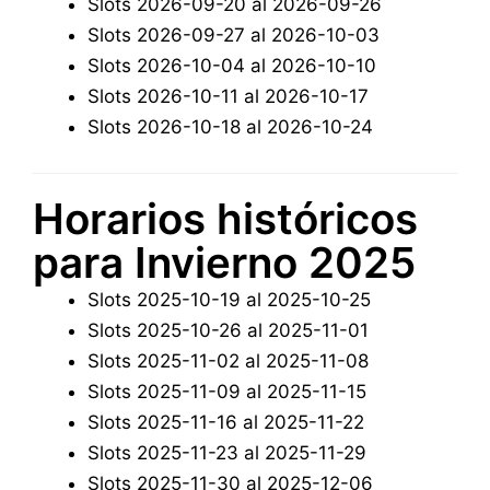
Slots 2026-09-20 al 2026-09-26
Slots 2026-09-27 al 2026-10-03
Slots 2026-10-04 al 2026-10-10
Slots 2026-10-11 al 2026-10-17
Slots 2026-10-18 al 2026-10-24
Horarios históricos
para Invierno 2025
Slots 2025-10-19 al 2025-10-25
Slots 2025-10-26 al 2025-11-01
Slots 2025-11-02 al 2025-11-08
Slots 2025-11-09 al 2025-11-15
Slots 2025-11-16 al 2025-11-22
Slots 2025-11-23 al 2025-11-29
Slots 2025-11-30 al 2025-12-06