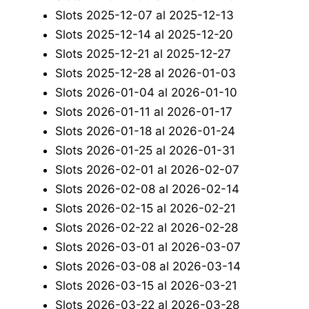
Slots 2025-12-07 al 2025-12-13
Slots 2025-12-14 al 2025-12-20
Slots 2025-12-21 al 2025-12-27
Slots 2025-12-28 al 2026-01-03
Slots 2026-01-04 al 2026-01-10
Slots 2026-01-11 al 2026-01-17
Slots 2026-01-18 al 2026-01-24
Slots 2026-01-25 al 2026-01-31
Slots 2026-02-01 al 2026-02-07
Slots 2026-02-08 al 2026-02-14
Slots 2026-02-15 al 2026-02-21
Slots 2026-02-22 al 2026-02-28
Slots 2026-03-01 al 2026-03-07
Slots 2026-03-08 al 2026-03-14
Slots 2026-03-15 al 2026-03-21
Slots 2026-03-22 al 2026-03-28