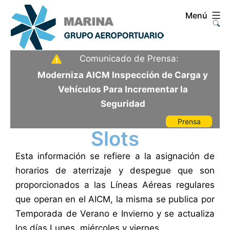
Saltar
Menú
al
contenido
Aeropuerto
Comunicado de Prensa:
Internacional
Moderniza AICM Inspección de Carga y
de
Vehículos Para Incrementar la
la
Seguridad
Ciudad
Prensa
de
Slots
México
Esta información se refiere a la asignación de
horarios de aterrizaje y despegue que son
proporcionados a las Líneas Aéreas regulares
que operan en el AICM, la misma se publica por
Temporada de Verano e Invierno y se actualiza
los días Lunes, miércoles y viernes.