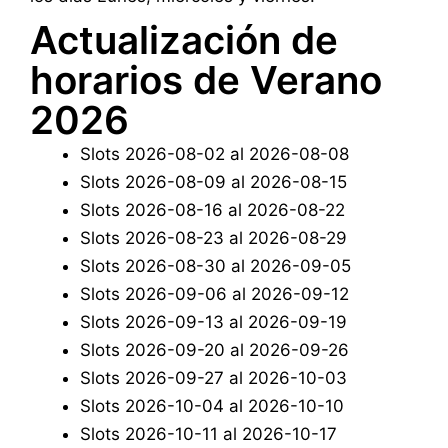
Actualización de
horarios de Verano
2026
Slots 2026-08-02 al 2026-08-08
Slots 2026-08-09 al 2026-08-15
Slots 2026-08-16 al 2026-08-22
Slots 2026-08-23 al 2026-08-29
Slots 2026-08-30 al 2026-09-05
Slots 2026-09-06 al 2026-09-12
Slots 2026-09-13 al 2026-09-19
Slots 2026-09-20 al 2026-09-26
Slots 2026-09-27 al 2026-10-03
Slots 2026-10-04 al 2026-10-10
Slots 2026-10-11 al 2026-10-17