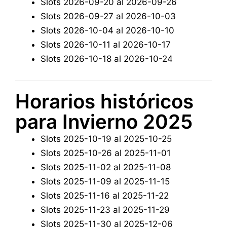
Slots 2026-09-20 al 2026-09-26
Slots 2026-09-27 al 2026-10-03
Slots 2026-10-04 al 2026-10-10
Slots 2026-10-11 al 2026-10-17
Slots 2026-10-18 al 2026-10-24
Horarios históricos
para Invierno 2025
Slots 2025-10-19 al 2025-10-25
Slots 2025-10-26 al 2025-11-01
Slots 2025-11-02 al 2025-11-08
Slots 2025-11-09 al 2025-11-15
Slots 2025-11-16 al 2025-11-22
Slots 2025-11-23 al 2025-11-29
Slots 2025-11-30 al 2025-12-06