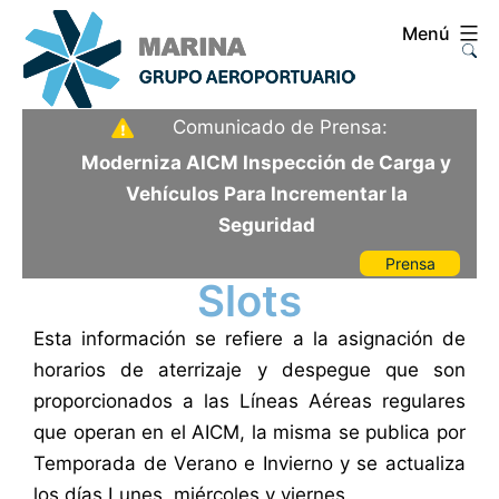
Saltar
Menú
al
contenido
Aeropuerto
Comunicado de Prensa:
Internacional
Moderniza AICM Inspección de Carga y
de
Vehículos Para Incrementar la
la
Seguridad
Ciudad
Prensa
de
Slots
México
Esta información se refiere a la asignación de
horarios de aterrizaje y despegue que son
proporcionados a las Líneas Aéreas regulares
que operan en el AICM, la misma se publica por
Temporada de Verano e Invierno y se actualiza
los días Lunes, miércoles y viernes.