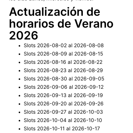
Actualización de
horarios de Verano
2026
Slots 2026-08-02 al 2026-08-08
Slots 2026-08-09 al 2026-08-15
Slots 2026-08-16 al 2026-08-22
Slots 2026-08-23 al 2026-08-29
Slots 2026-08-30 al 2026-09-05
Slots 2026-09-06 al 2026-09-12
Slots 2026-09-13 al 2026-09-19
Slots 2026-09-20 al 2026-09-26
Slots 2026-09-27 al 2026-10-03
Slots 2026-10-04 al 2026-10-10
Slots 2026-10-11 al 2026-10-17