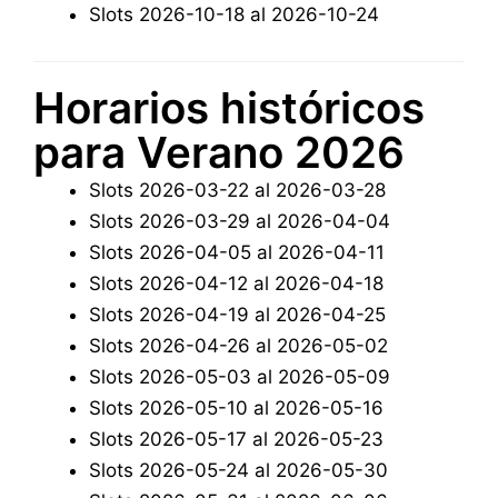
Slots 2026-10-18 al 2026-10-24
Horarios históricos
para Verano 2026
Slots 2026-03-22 al 2026-03-28
Slots 2026-03-29 al 2026-04-04
Slots 2026-04-05 al 2026-04-11
Slots 2026-04-12 al 2026-04-18
Slots 2026-04-19 al 2026-04-25
Slots 2026-04-26 al 2026-05-02
Slots 2026-05-03 al 2026-05-09
Slots 2026-05-10 al 2026-05-16
Slots 2026-05-17 al 2026-05-23
Slots 2026-05-24 al 2026-05-30