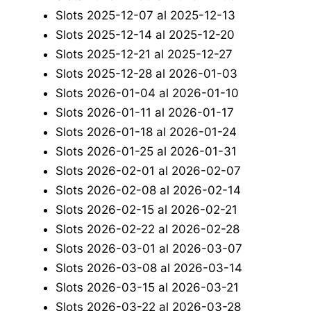
Slots 2025-12-07 al 2025-12-13
Slots 2025-12-14 al 2025-12-20
Slots 2025-12-21 al 2025-12-27
Slots 2025-12-28 al 2026-01-03
Slots 2026-01-04 al 2026-01-10
Slots 2026-01-11 al 2026-01-17
Slots 2026-01-18 al 2026-01-24
Slots 2026-01-25 al 2026-01-31
Slots 2026-02-01 al 2026-02-07
Slots 2026-02-08 al 2026-02-14
Slots 2026-02-15 al 2026-02-21
Slots 2026-02-22 al 2026-02-28
Slots 2026-03-01 al 2026-03-07
Slots 2026-03-08 al 2026-03-14
Slots 2026-03-15 al 2026-03-21
Slots 2026-03-22 al 2026-03-28