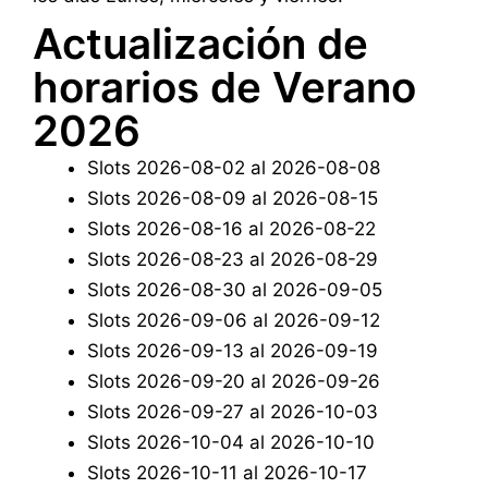
Actualización de
horarios de Verano
2026
Slots 2026-08-02 al 2026-08-08
Slots 2026-08-09 al 2026-08-15
Slots 2026-08-16 al 2026-08-22
Slots 2026-08-23 al 2026-08-29
Slots 2026-08-30 al 2026-09-05
Slots 2026-09-06 al 2026-09-12
Slots 2026-09-13 al 2026-09-19
Slots 2026-09-20 al 2026-09-26
Slots 2026-09-27 al 2026-10-03
Slots 2026-10-04 al 2026-10-10
Slots 2026-10-11 al 2026-10-17