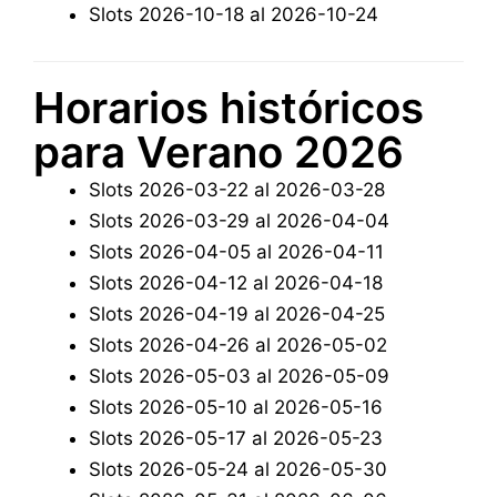
Slots 2026-10-18 al 2026-10-24
Horarios históricos
para Verano 2026
Slots 2026-03-22 al 2026-03-28
Slots 2026-03-29 al 2026-04-04
Slots 2026-04-05 al 2026-04-11
Slots 2026-04-12 al 2026-04-18
Slots 2026-04-19 al 2026-04-25
Slots 2026-04-26 al 2026-05-02
Slots 2026-05-03 al 2026-05-09
Slots 2026-05-10 al 2026-05-16
Slots 2026-05-17 al 2026-05-23
Slots 2026-05-24 al 2026-05-30