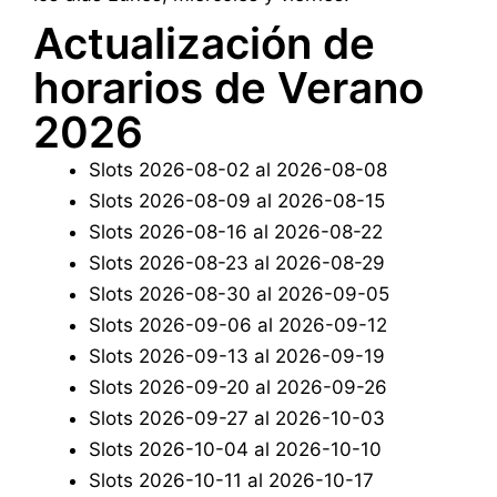
Actualización de
horarios de Verano
2026
Slots 2026-08-02 al 2026-08-08
Slots 2026-08-09 al 2026-08-15
Slots 2026-08-16 al 2026-08-22
Slots 2026-08-23 al 2026-08-29
Slots 2026-08-30 al 2026-09-05
Slots 2026-09-06 al 2026-09-12
Slots 2026-09-13 al 2026-09-19
Slots 2026-09-20 al 2026-09-26
Slots 2026-09-27 al 2026-10-03
Slots 2026-10-04 al 2026-10-10
Slots 2026-10-11 al 2026-10-17