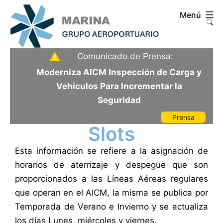
Saltar
Menú
al
contenido
Aeropuerto
Comunicado de Prensa:
Internacional
Moderniza AICM Inspección de Carga y
de
Vehículos Para Incrementar la
la
Seguridad
Ciudad
Prensa
de
Slots
México
Esta información se refiere a la asignación de
horarios de aterrizaje y despegue que son
proporcionados a las Líneas Aéreas regulares
que operan en el AICM, la misma se publica por
Temporada de Verano e Invierno y se actualiza
los días Lunes, miércoles y viernes.