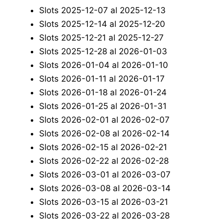
Slots 2025-12-07 al 2025-12-13
Slots 2025-12-14 al 2025-12-20
Slots 2025-12-21 al 2025-12-27
Slots 2025-12-28 al 2026-01-03
Slots 2026-01-04 al 2026-01-10
Slots 2026-01-11 al 2026-01-17
Slots 2026-01-18 al 2026-01-24
Slots 2026-01-25 al 2026-01-31
Slots 2026-02-01 al 2026-02-07
Slots 2026-02-08 al 2026-02-14
Slots 2026-02-15 al 2026-02-21
Slots 2026-02-22 al 2026-02-28
Slots 2026-03-01 al 2026-03-07
Slots 2026-03-08 al 2026-03-14
Slots 2026-03-15 al 2026-03-21
Slots 2026-03-22 al 2026-03-28