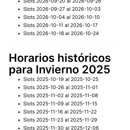
Slots 2026-09-20 al 2026-09-26
Slots 2026-09-27 al 2026-10-03
Slots 2026-10-04 al 2026-10-10
Slots 2026-10-11 al 2026-10-17
Slots 2026-10-18 al 2026-10-24
Horarios históricos
para Invierno 2025
Slots 2025-10-19 al 2025-10-25
Slots 2025-10-26 al 2025-11-01
Slots 2025-11-02 al 2025-11-08
Slots 2025-11-09 al 2025-11-15
Slots 2025-11-16 al 2025-11-22
Slots 2025-11-23 al 2025-11-29
Slots 2025-11-30 al 2025-12-06