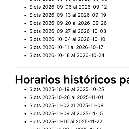
Slots 2026-09-06 al 2026-09-12
Slots 2026-09-13 al 2026-09-19
Slots 2026-09-20 al 2026-09-26
Slots 2026-09-27 al 2026-10-03
Slots 2026-10-04 al 2026-10-10
Slots 2026-10-11 al 2026-10-17
Slots 2026-10-18 al 2026-10-24
Horarios históricos p
Slots 2025-10-19 al 2025-10-25
Slots 2025-10-26 al 2025-11-01
Slots 2025-11-02 al 2025-11-08
Slots 2025-11-09 al 2025-11-15
Slots 2025-11-16 al 2025-11-22