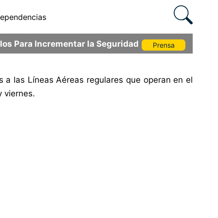
ependencias
os Para Incrementar la Seguridad
Prensa
s a las Líneas Aéreas regulares que operan en el
 viernes.