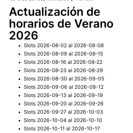
Actualización de
horarios de Verano
2026
Slots 2026-08-02 al 2026-08-08
Slots 2026-08-09 al 2026-08-15
Slots 2026-08-16 al 2026-08-22
Slots 2026-08-23 al 2026-08-29
Slots 2026-08-30 al 2026-09-05
Slots 2026-09-06 al 2026-09-12
Slots 2026-09-13 al 2026-09-19
Slots 2026-09-20 al 2026-09-26
Slots 2026-09-27 al 2026-10-03
Slots 2026-10-04 al 2026-10-10
Slots 2026-10-11 al 2026-10-17