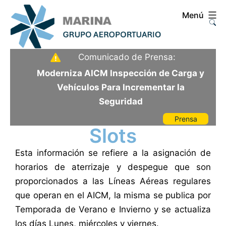
Saltar
Menú
al
contenido
Aeropuerto
Comunicado de Prensa:
Internacional
Moderniza AICM Inspección de Carga y
de
Vehículos Para Incrementar la
la
Seguridad
Ciudad
Prensa
de
Slots
México
Esta información se refiere a la asignación de
horarios de aterrizaje y despegue que son
proporcionados a las Líneas Aéreas regulares
que operan en el AICM, la misma se publica por
Temporada de Verano e Invierno y se actualiza
los días Lunes, miércoles y viernes.