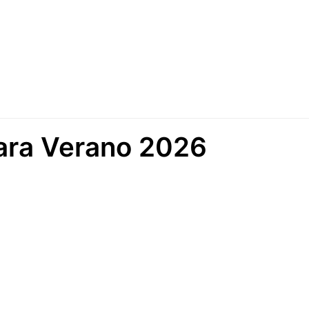
para Verano 2026