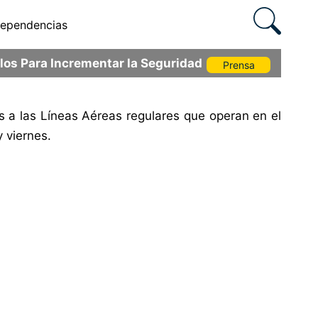
ependencias
os Para Incrementar la Seguridad
Prensa
s a las Líneas Aéreas regulares que operan en el
 viernes.