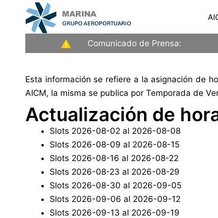
Saltar
AI
al
contenido
Aeropuerto
Comunicado de Prensa:
Internacional
de
Esta información se refiere a la asignación de 
la
AICM, la misma se publica por Temporada de Veran
Ciudad
de
Actualización de hor
México
Slots 2026-08-02 al 2026-08-08
Slots 2026-08-09 al 2026-08-15
Slots 2026-08-16 al 2026-08-22
Slots 2026-08-23 al 2026-08-29
Slots 2026-08-30 al 2026-09-05
Slots 2026-09-06 al 2026-09-12
Slots 2026-09-13 al 2026-09-19