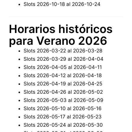
Slots 2026-10-18 al 2026-10-24
Horarios históricos
para Verano 2026
Slots 2026-03-22 al 2026-03-28
Slots 2026-03-29 al 2026-04-04
Slots 2026-04-05 al 2026-04-11
Slots 2026-04-12 al 2026-04-18
Slots 2026-04-19 al 2026-04-25
Slots 2026-04-26 al 2026-05-02
Slots 2026-05-03 al 2026-05-09
Slots 2026-05-10 al 2026-05-16
Slots 2026-05-17 al 2026-05-23
Slots 2026-05-24 al 2026-05-30