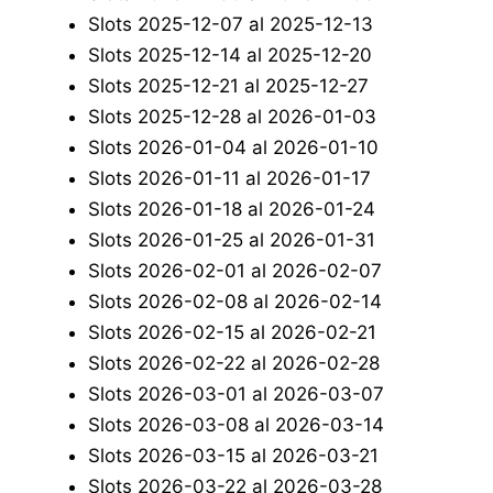
Slots 2025-12-07 al 2025-12-13
Slots 2025-12-14 al 2025-12-20
Slots 2025-12-21 al 2025-12-27
Slots 2025-12-28 al 2026-01-03
Slots 2026-01-04 al 2026-01-10
Slots 2026-01-11 al 2026-01-17
Slots 2026-01-18 al 2026-01-24
Slots 2026-01-25 al 2026-01-31
Slots 2026-02-01 al 2026-02-07
Slots 2026-02-08 al 2026-02-14
Slots 2026-02-15 al 2026-02-21
Slots 2026-02-22 al 2026-02-28
Slots 2026-03-01 al 2026-03-07
Slots 2026-03-08 al 2026-03-14
Slots 2026-03-15 al 2026-03-21
Slots 2026-03-22 al 2026-03-28