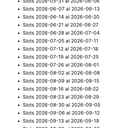
Slots 2026-05-31 al 2026-06-06
Slots 2026-06-07 al 2026-06-13
Slots 2026-06-14 al 2026-06-20
Slots 2026-06-21 al 2026-06-27
Slots 2026-06-28 al 2026-07-04
Slots 2026-07-05 al 2026-07-11
Slots 2026-07-12 al 2026-07-18
Slots 2026-07-19 al 2026-07-25
Slots 2026-07-26 al 2026-08-01
Slots 2026-08-02 al 2026-08-08
Slots 2026-08-09 al 2026-08-15
Slots 2026-08-16 al 2026-08-22
Slots 2026-08-23 al 2026-08-29
Slots 2026-08-30 al 2026-09-05
Slots 2026-09-06 al 2026-09-12
Slots 2026-09-13 al 2026-09-19