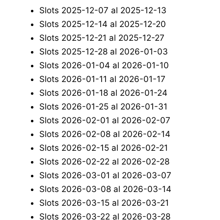
Slots 2025-12-07 al 2025-12-13
Slots 2025-12-14 al 2025-12-20
Slots 2025-12-21 al 2025-12-27
Slots 2025-12-28 al 2026-01-03
Slots 2026-01-04 al 2026-01-10
Slots 2026-01-11 al 2026-01-17
Slots 2026-01-18 al 2026-01-24
Slots 2026-01-25 al 2026-01-31
Slots 2026-02-01 al 2026-02-07
Slots 2026-02-08 al 2026-02-14
Slots 2026-02-15 al 2026-02-21
Slots 2026-02-22 al 2026-02-28
Slots 2026-03-01 al 2026-03-07
Slots 2026-03-08 al 2026-03-14
Slots 2026-03-15 al 2026-03-21
Slots 2026-03-22 al 2026-03-28