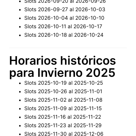
Slots 2026-09-20 al 2026-09-26
Slots 2026-09-27 al 2026-10-03
Slots 2026-10-04 al 2026-10-10
Slots 2026-10-11 al 2026-10-17
Slots 2026-10-18 al 2026-10-24
Horarios históricos
para Invierno 2025
Slots 2025-10-19 al 2025-10-25
Slots 2025-10-26 al 2025-11-01
Slots 2025-11-02 al 2025-11-08
Slots 2025-11-09 al 2025-11-15
Slots 2025-11-16 al 2025-11-22
Slots 2025-11-23 al 2025-11-29
Slots 2025-11-30 al 2025-12-06