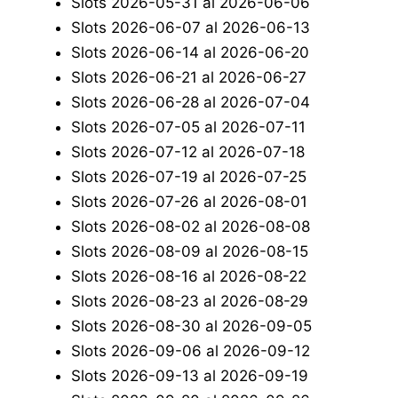
Slots 2026-05-31 al 2026-06-06
Slots 2026-06-07 al 2026-06-13
Slots 2026-06-14 al 2026-06-20
Slots 2026-06-21 al 2026-06-27
Slots 2026-06-28 al 2026-07-04
Slots 2026-07-05 al 2026-07-11
Slots 2026-07-12 al 2026-07-18
Slots 2026-07-19 al 2026-07-25
Slots 2026-07-26 al 2026-08-01
Slots 2026-08-02 al 2026-08-08
Slots 2026-08-09 al 2026-08-15
Slots 2026-08-16 al 2026-08-22
Slots 2026-08-23 al 2026-08-29
Slots 2026-08-30 al 2026-09-05
Slots 2026-09-06 al 2026-09-12
Slots 2026-09-13 al 2026-09-19