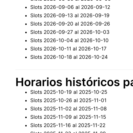
Slots 2026-09-06 al 2026-09-12
Slots 2026-09-13 al 2026-09-19
Slots 2026-09-20 al 2026-09-26
Slots 2026-09-27 al 2026-10-03
Slots 2026-10-04 al 2026-10-10
Slots 2026-10-11 al 2026-10-17
Slots 2026-10-18 al 2026-10-24
Horarios históricos p
Slots 2025-10-19 al 2025-10-25
Slots 2025-10-26 al 2025-11-01
Slots 2025-11-02 al 2025-11-08
Slots 2025-11-09 al 2025-11-15
Slots 2025-11-16 al 2025-11-22