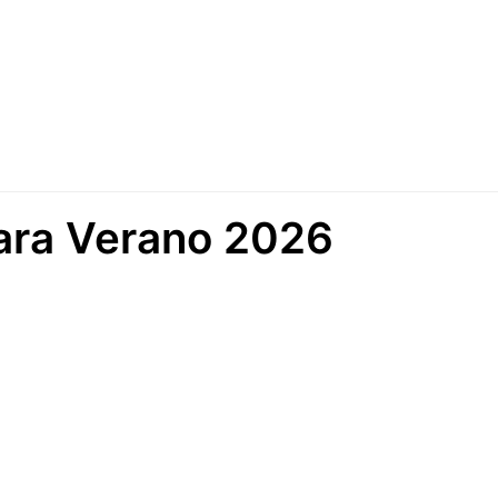
para Verano 2026