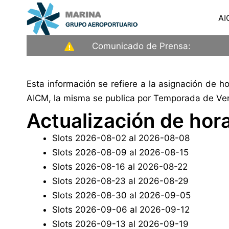
Saltar
AI
al
contenido
Aeropuerto
Comunicado de Prensa:
Internacional
de
Esta información se refiere a la asignación de 
la
AICM, la misma se publica por Temporada de Veran
Ciudad
de
Actualización de hor
México
Slots 2026-08-02 al 2026-08-08
Slots 2026-08-09 al 2026-08-15
Slots 2026-08-16 al 2026-08-22
Slots 2026-08-23 al 2026-08-29
Slots 2026-08-30 al 2026-09-05
Slots 2026-09-06 al 2026-09-12
Slots 2026-09-13 al 2026-09-19