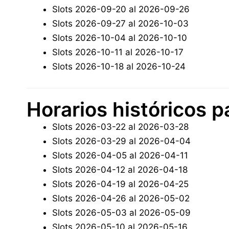
Slots 2026-09-20 al 2026-09-26
Slots 2026-09-27 al 2026-10-03
Slots 2026-10-04 al 2026-10-10
Slots 2026-10-11 al 2026-10-17
Slots 2026-10-18 al 2026-10-24
Horarios históricos 
Slots 2026-03-22 al 2026-03-28
Slots 2026-03-29 al 2026-04-04
Slots 2026-04-05 al 2026-04-11
Slots 2026-04-12 al 2026-04-18
Slots 2026-04-19 al 2026-04-25
Slots 2026-04-26 al 2026-05-02
Slots 2026-05-03 al 2026-05-09
Slots 2026-05-10 al 2026-05-16