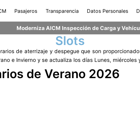
CM
Pasajeros
Transparencia
Datos Personales
D
Moderniza AICM Inspección de Carga y Vehícul
Slots
horarios de aterrizaje y despegue que son proporcionado
o e Invierno y se actualiza los días Lunes, miércoles y
arios de Verano 2026