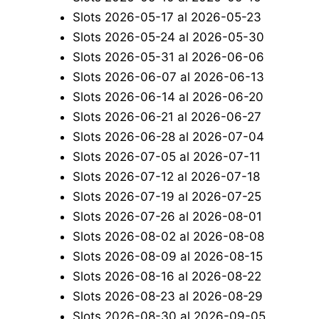
Slots 2026-05-17 al 2026-05-23
Slots 2026-05-24 al 2026-05-30
Slots 2026-05-31 al 2026-06-06
Slots 2026-06-07 al 2026-06-13
Slots 2026-06-14 al 2026-06-20
Slots 2026-06-21 al 2026-06-27
Slots 2026-06-28 al 2026-07-04
Slots 2026-07-05 al 2026-07-11
Slots 2026-07-12 al 2026-07-18
Slots 2026-07-19 al 2026-07-25
Slots 2026-07-26 al 2026-08-01
Slots 2026-08-02 al 2026-08-08
Slots 2026-08-09 al 2026-08-15
Slots 2026-08-16 al 2026-08-22
Slots 2026-08-23 al 2026-08-29
Slots 2026-08-30 al 2026-09-05