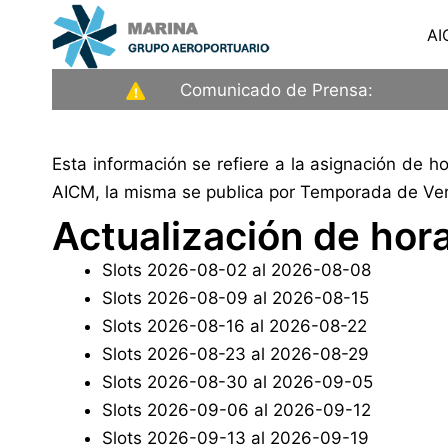
Saltar
AI
al
contenido
Aeropuerto
Comunicado de Prensa:
Internacional
de
Esta información se refiere a la asignación de 
la
AICM, la misma se publica por Temporada de Veran
Ciudad
de
Actualización de hor
México
Slots 2026-08-02 al 2026-08-08
Slots 2026-08-09 al 2026-08-15
Slots 2026-08-16 al 2026-08-22
Slots 2026-08-23 al 2026-08-29
Slots 2026-08-30 al 2026-09-05
Slots 2026-09-06 al 2026-09-12
Slots 2026-09-13 al 2026-09-19