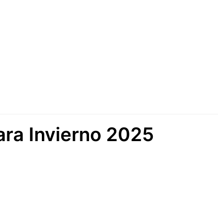
ara Invierno 2025