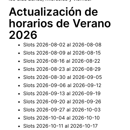
Actualización de
horarios de Verano
2026
Slots 2026-08-02 al 2026-08-08
Slots 2026-08-09 al 2026-08-15
Slots 2026-08-16 al 2026-08-22
Slots 2026-08-23 al 2026-08-29
Slots 2026-08-30 al 2026-09-05
Slots 2026-09-06 al 2026-09-12
Slots 2026-09-13 al 2026-09-19
Slots 2026-09-20 al 2026-09-26
Slots 2026-09-27 al 2026-10-03
Slots 2026-10-04 al 2026-10-10
Slots 2026-10-11 al 2026-10-17