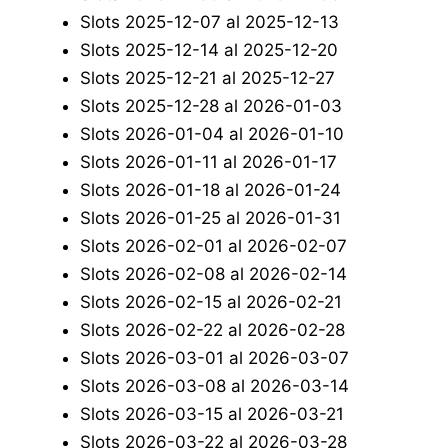
Slots 2025-12-07 al 2025-12-13
Slots 2025-12-14 al 2025-12-20
Slots 2025-12-21 al 2025-12-27
Slots 2025-12-28 al 2026-01-03
Slots 2026-01-04 al 2026-01-10
Slots 2026-01-11 al 2026-01-17
Slots 2026-01-18 al 2026-01-24
Slots 2026-01-25 al 2026-01-31
Slots 2026-02-01 al 2026-02-07
Slots 2026-02-08 al 2026-02-14
Slots 2026-02-15 al 2026-02-21
Slots 2026-02-22 al 2026-02-28
Slots 2026-03-01 al 2026-03-07
Slots 2026-03-08 al 2026-03-14
Slots 2026-03-15 al 2026-03-21
Slots 2026-03-22 al 2026-03-28