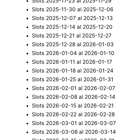
Slots 2025-11-23 al 2025-11-29
Slots 2025-11-30 al 2025-12-06
Slots 2025-12-07 al 2025-12-13
Slots 2025-12-14 al 2025-12-20
Slots 2025-12-21 al 2025-12-27
Slots 2025-12-28 al 2026-01-03
Slots 2026-01-04 al 2026-01-10
Slots 2026-01-11 al 2026-01-17
Slots 2026-01-18 al 2026-01-24
Slots 2026-01-25 al 2026-01-31
Slots 2026-02-01 al 2026-02-07
Slots 2026-02-08 al 2026-02-14
Slots 2026-02-15 al 2026-02-21
Slots 2026-02-22 al 2026-02-28
Slots 2026-03-01 al 2026-03-07
Slots 2026-03-08 al 2026-03-14