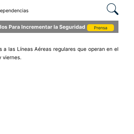
ependencias
os Para Incrementar la Seguridad
Prensa
s a las Líneas Aéreas regulares que operan en el
 viernes.