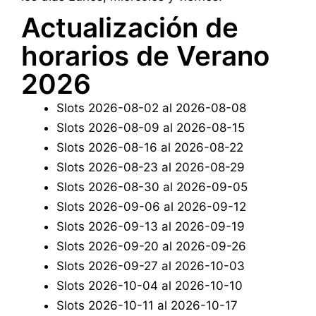
Actualización de
horarios de Verano
2026
Slots 2026-08-02 al 2026-08-08
Slots 2026-08-09 al 2026-08-15
Slots 2026-08-16 al 2026-08-22
Slots 2026-08-23 al 2026-08-29
Slots 2026-08-30 al 2026-09-05
Slots 2026-09-06 al 2026-09-12
Slots 2026-09-13 al 2026-09-19
Slots 2026-09-20 al 2026-09-26
Slots 2026-09-27 al 2026-10-03
Slots 2026-10-04 al 2026-10-10
Slots 2026-10-11 al 2026-10-17