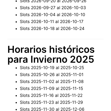
Slots 2026-09-20 al 2026-09-26
Slots 2026-09-27 al 2026-10-03
Slots 2026-10-04 al 2026-10-10
Slots 2026-10-11 al 2026-10-17
Slots 2026-10-18 al 2026-10-24
Horarios históricos
para Invierno 2025
Slots 2025-10-19 al 2025-10-25
Slots 2025-10-26 al 2025-11-01
Slots 2025-11-02 al 2025-11-08
Slots 2025-11-09 al 2025-11-15
Slots 2025-11-16 al 2025-11-22
Slots 2025-11-23 al 2025-11-29
Slots 2025-11-30 al 2025-12-06