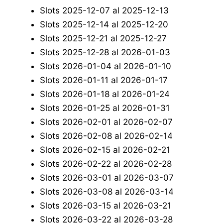
Slots 2025-12-07 al 2025-12-13
Slots 2025-12-14 al 2025-12-20
Slots 2025-12-21 al 2025-12-27
Slots 2025-12-28 al 2026-01-03
Slots 2026-01-04 al 2026-01-10
Slots 2026-01-11 al 2026-01-17
Slots 2026-01-18 al 2026-01-24
Slots 2026-01-25 al 2026-01-31
Slots 2026-02-01 al 2026-02-07
Slots 2026-02-08 al 2026-02-14
Slots 2026-02-15 al 2026-02-21
Slots 2026-02-22 al 2026-02-28
Slots 2026-03-01 al 2026-03-07
Slots 2026-03-08 al 2026-03-14
Slots 2026-03-15 al 2026-03-21
Slots 2026-03-22 al 2026-03-28