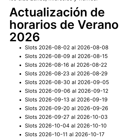
Actualización de
horarios de Verano
2026
Slots 2026-08-02 al 2026-08-08
Slots 2026-08-09 al 2026-08-15
Slots 2026-08-16 al 2026-08-22
Slots 2026-08-23 al 2026-08-29
Slots 2026-08-30 al 2026-09-05
Slots 2026-09-06 al 2026-09-12
Slots 2026-09-13 al 2026-09-19
Slots 2026-09-20 al 2026-09-26
Slots 2026-09-27 al 2026-10-03
Slots 2026-10-04 al 2026-10-10
Slots 2026-10-11 al 2026-10-17