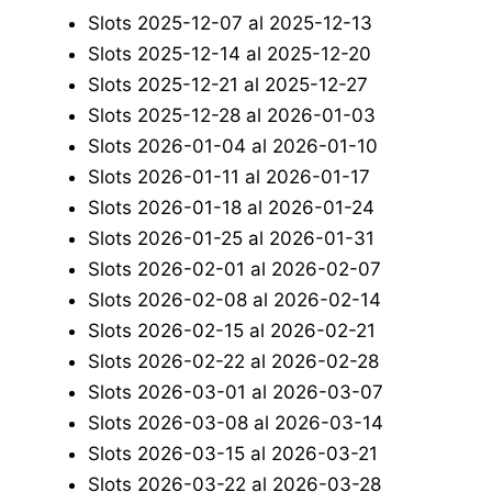
Slots 2025-12-07 al 2025-12-13
Slots 2025-12-14 al 2025-12-20
Slots 2025-12-21 al 2025-12-27
Slots 2025-12-28 al 2026-01-03
Slots 2026-01-04 al 2026-01-10
Slots 2026-01-11 al 2026-01-17
Slots 2026-01-18 al 2026-01-24
Slots 2026-01-25 al 2026-01-31
Slots 2026-02-01 al 2026-02-07
Slots 2026-02-08 al 2026-02-14
Slots 2026-02-15 al 2026-02-21
Slots 2026-02-22 al 2026-02-28
Slots 2026-03-01 al 2026-03-07
Slots 2026-03-08 al 2026-03-14
Slots 2026-03-15 al 2026-03-21
Slots 2026-03-22 al 2026-03-28