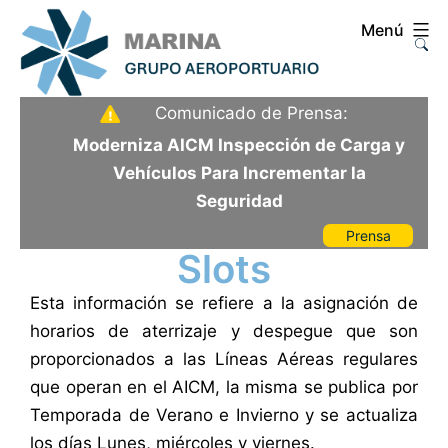
Saltar
Menú
al
contenido
Aeropuerto
Comunicado de Prensa:
Internacional
Moderniza AICM Inspección de Carga y
de
Vehículos Para Incrementar la
la
Seguridad
Ciudad
Prensa
de
Slots
México
Esta información se refiere a la asignación de
horarios de aterrizaje y despegue que son
proporcionados a las Líneas Aéreas regulares
que operan en el AICM, la misma se publica por
Temporada de Verano e Invierno y se actualiza
los días Lunes, miércoles y viernes.