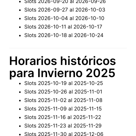
Slots 2026-09-20 al 2026-09-26
Slots 2026-09-27 al 2026-10-03
Slots 2026-10-04 al 2026-10-10
Slots 2026-10-11 al 2026-10-17
Slots 2026-10-18 al 2026-10-24
Horarios históricos
para Invierno 2025
Slots 2025-10-19 al 2025-10-25
Slots 2025-10-26 al 2025-11-01
Slots 2025-11-02 al 2025-11-08
Slots 2025-11-09 al 2025-11-15
Slots 2025-11-16 al 2025-11-22
Slots 2025-11-23 al 2025-11-29
Slots 2025-11-30 al 2025-12-06