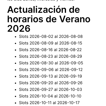
Actualización de
horarios de Verano
2026
Slots 2026-08-02 al 2026-08-08
Slots 2026-08-09 al 2026-08-15
Slots 2026-08-16 al 2026-08-22
Slots 2026-08-23 al 2026-08-29
Slots 2026-08-30 al 2026-09-05
Slots 2026-09-06 al 2026-09-12
Slots 2026-09-13 al 2026-09-19
Slots 2026-09-20 al 2026-09-26
Slots 2026-09-27 al 2026-10-03
Slots 2026-10-04 al 2026-10-10
Slots 2026-10-11 al 2026-10-17