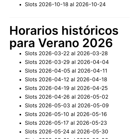
Slots 2026-10-18 al 2026-10-24
Horarios históricos
para Verano 2026
Slots 2026-03-22 al 2026-03-28
Slots 2026-03-29 al 2026-04-04
Slots 2026-04-05 al 2026-04-11
Slots 2026-04-12 al 2026-04-18
Slots 2026-04-19 al 2026-04-25
Slots 2026-04-26 al 2026-05-02
Slots 2026-05-03 al 2026-05-09
Slots 2026-05-10 al 2026-05-16
Slots 2026-05-17 al 2026-05-23
Slots 2026-05-24 al 2026-05-30