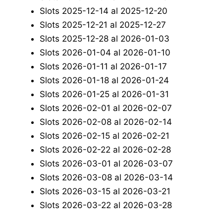
Slots 2025-12-14 al 2025-12-20
Slots 2025-12-21 al 2025-12-27
Slots 2025-12-28 al 2026-01-03
Slots 2026-01-04 al 2026-01-10
Slots 2026-01-11 al 2026-01-17
Slots 2026-01-18 al 2026-01-24
Slots 2026-01-25 al 2026-01-31
Slots 2026-02-01 al 2026-02-07
Slots 2026-02-08 al 2026-02-14
Slots 2026-02-15 al 2026-02-21
Slots 2026-02-22 al 2026-02-28
Slots 2026-03-01 al 2026-03-07
Slots 2026-03-08 al 2026-03-14
Slots 2026-03-15 al 2026-03-21
Slots 2026-03-22 al 2026-03-28