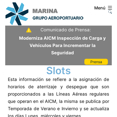
Saltar
Menú
al
contenido
Aeropuerto
Comunicado de Prensa:
Internacional
Moderniza AICM Inspección de Carga y
de
Vehículos Para Incrementar la
la
Seguridad
Ciudad
Prensa
de
Slots
México
Esta información se refiere a la asignación de
horarios de aterrizaje y despegue que son
proporcionados a las Líneas Aéreas regulares
que operan en el AICM, la misma se publica por
Temporada de Verano e Invierno y se actualiza
los días Lunes, miércoles y viernes.