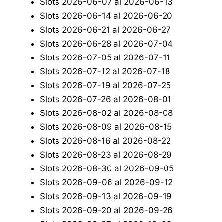
Slots 2026-06-07 al 2026-06-13
Slots 2026-06-14 al 2026-06-20
Slots 2026-06-21 al 2026-06-27
Slots 2026-06-28 al 2026-07-04
Slots 2026-07-05 al 2026-07-11
Slots 2026-07-12 al 2026-07-18
Slots 2026-07-19 al 2026-07-25
Slots 2026-07-26 al 2026-08-01
Slots 2026-08-02 al 2026-08-08
Slots 2026-08-09 al 2026-08-15
Slots 2026-08-16 al 2026-08-22
Slots 2026-08-23 al 2026-08-29
Slots 2026-08-30 al 2026-09-05
Slots 2026-09-06 al 2026-09-12
Slots 2026-09-13 al 2026-09-19
Slots 2026-09-20 al 2026-09-26