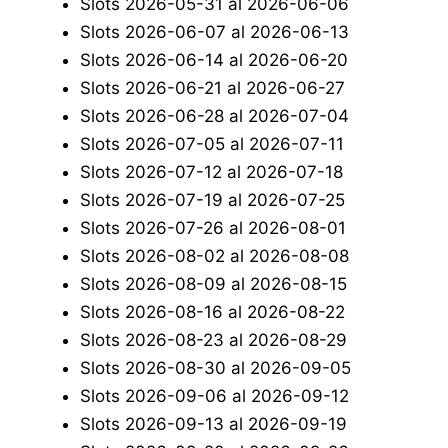
Slots 2026-05-31 al 2026-06-06
Slots 2026-06-07 al 2026-06-13
Slots 2026-06-14 al 2026-06-20
Slots 2026-06-21 al 2026-06-27
Slots 2026-06-28 al 2026-07-04
Slots 2026-07-05 al 2026-07-11
Slots 2026-07-12 al 2026-07-18
Slots 2026-07-19 al 2026-07-25
Slots 2026-07-26 al 2026-08-01
Slots 2026-08-02 al 2026-08-08
Slots 2026-08-09 al 2026-08-15
Slots 2026-08-16 al 2026-08-22
Slots 2026-08-23 al 2026-08-29
Slots 2026-08-30 al 2026-09-05
Slots 2026-09-06 al 2026-09-12
Slots 2026-09-13 al 2026-09-19