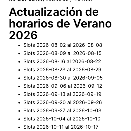
Actualización de
horarios de Verano
2026
Slots 2026-08-02 al 2026-08-08
Slots 2026-08-09 al 2026-08-15
Slots 2026-08-16 al 2026-08-22
Slots 2026-08-23 al 2026-08-29
Slots 2026-08-30 al 2026-09-05
Slots 2026-09-06 al 2026-09-12
Slots 2026-09-13 al 2026-09-19
Slots 2026-09-20 al 2026-09-26
Slots 2026-09-27 al 2026-10-03
Slots 2026-10-04 al 2026-10-10
Slots 2026-10-11 al 2026-10-17